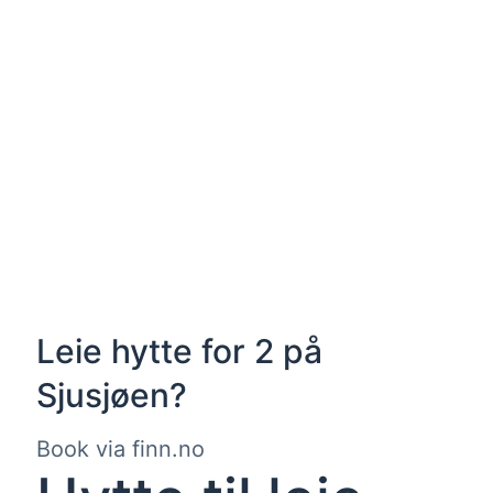
Book stor hytte (6
personer)
Book liten hytte (2
personer)
Lei hytte rett ved Norges
beste skiløyper
Leie hytte for 2 på
Sjusjøen?
Book via finn.no