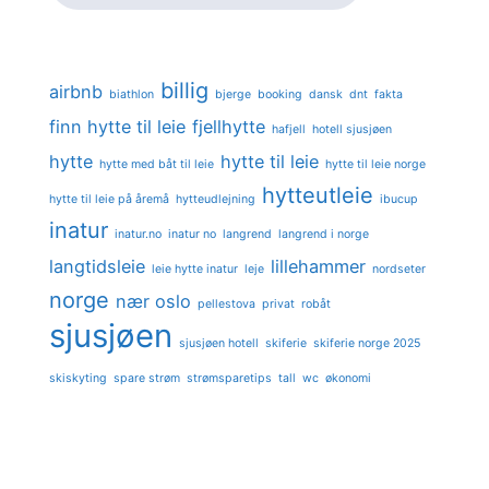
billig
airbnb
biathlon
bjerge
booking
dansk
dnt
fakta
finn hytte til leie
fjellhytte
hafjell
hotell sjusjøen
hytte
hytte til leie
hytte med båt til leie
hytte til leie norge
hytteutleie
hytte til leie på åremå
hytteudlejning
ibucup
inatur
inatur.no
inatur no
langrend
langrend i norge
langtidsleie
lillehammer
leie hytte inatur
leje
nordseter
norge
nær oslo
pellestova
privat
robåt
sjusjøen
sjusjøen hotell
skiferie
skiferie norge 2025
skiskyting
spare strøm
strømsparetips
tall
wc
økonomi