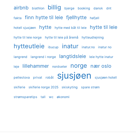
billig
airbnb
biathlon
bjerge
booking
dansk
dnt
finn hytte til leie
fjellhytte
fakta
hafjell
hytte
hytte til leie
hotell sjusjøen
hytte med båt til leie
hytte til leie norge
hytte til leie på åremå
hytteudlejning
hytteutleie
inatur
ibucup
inatur.no
inatur no
langtidsleie
langrend
langrend i norge
leie hytte inatur
norge
lillehammer
nær oslo
leje
nordseter
sjusjøen
pellestova
privat
robåt
sjusjøen hotell
skiferie
skiferie norge 2025
skiskyting
spare strøm
strømsparetips
tall
wc
økonomi