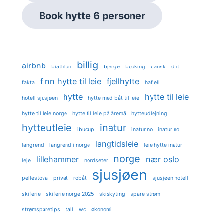
Book hytte 6 personer
billig
airbnb
biathlon
bjerge
booking
dansk
dnt
finn hytte til leie
fjellhytte
fakta
hafjell
hytte
hytte til leie
hotell sjusjøen
hytte med båt til leie
hytte til leie norge
hytte til leie på åremå
hytteudlejning
hytteutleie
inatur
ibucup
inatur.no
inatur no
langtidsleie
langrend
langrend i norge
leie hytte inatur
norge
lillehammer
nær oslo
leje
nordseter
sjusjøen
pellestova
privat
robåt
sjusjøen hotell
skiferie
skiferie norge 2025
skiskyting
spare strøm
strømsparetips
tall
wc
økonomi