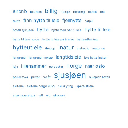
billig
airbnb
biathlon
bjerge
booking
dansk
dnt
finn hytte til leie
fjellhytte
fakta
hafjell
hytte
hytte til leie
hotell sjusjøen
hytte med båt til leie
hytte til leie norge
hytte til leie på åremå
hytteudlejning
hytteutleie
inatur
ibucup
inatur.no
inatur no
langtidsleie
langrend
langrend i norge
leie hytte inatur
norge
lillehammer
nær oslo
leje
nordseter
sjusjøen
pellestova
privat
robåt
sjusjøen hotell
skiferie
skiferie norge 2025
skiskyting
spare strøm
strømsparetips
tall
wc
økonomi