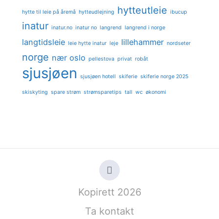
hytteutleie
hytte til leie på åremå
hytteudlejning
ibucup
inatur
inatur.no
inatur no
langrend
langrend i norge
langtidsleie
lillehammer
leie hytte inatur
leje
nordseter
norge
nær oslo
pellestova
privat
robåt
sjusjøen
sjusjøen hotell
skiferie
skiferie norge 2025
skiskyting
spare strøm
strømsparetips
tall
wc
økonomi
Kopirett 2026
Ta kontakt