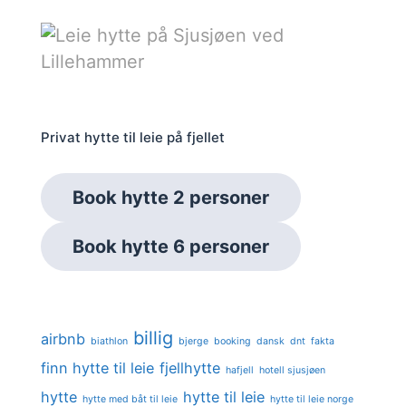
Privat hytte til leie på fjellet
Book hytte 2 personer
Book hytte 6 personer
billig
airbnb
biathlon
bjerge
booking
dansk
dnt
fakta
finn hytte til leie
fjellhytte
hafjell
hotell sjusjøen
hytte
hytte til leie
hytte med båt til leie
hytte til leie norge