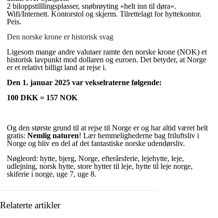
2 biloppstilllingsplasser, snøbrøyting «helt inn til døra».
Wifi/Internett. Kontorstol og skjerm. Tilrettelagt for hyttekontor.
Peis.
Den norske krone er historisk svag
Ligesom mange andre valutaer ramte den norske krone (NOK) et
historisk lavpunkt mod dollaren og euroen. Det betyder, at Norge
er et relativt billigt land at rejse i.
Den 1. januar 2025 var vekselraterne følgende:
100 DKK = 157 NOK
Og den største grund til at rejse til Norge er og har altid været helt
gratis:
Nemlig naturen
! Lær hemmelighederne bag friluftsliv i
Norge og bliv en del af det fantastiske norske udendørsliv.
Nøgleord: hytte, bjerg, Norge, efterårsferie, lejehytte, leje,
udlejning, norsk hytte, store hytter til leje, hytte til leje norge,
skiferie i norge, uge 7, uge 8.
Relaterte artikler