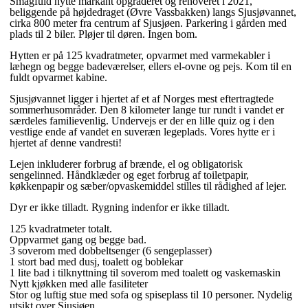
Smagfuld hytte markant opgraderet og renoveret i 2021,
beliggende på højdedraget (Øvre Vassbakken) langs Sjusjøvannet,
cirka 800 meter fra centrum af Sjusjøen. Parkering i gården med
plads til 2 biler. Pløjer til døren. Ingen bom.
Hytten er på 125 kvadratmeter, opvarmet med varmekabler i
læhegn og begge badeværelser, ellers el-ovne og pejs. Kom til en
fuldt opvarmet kabine.
Sjusjøvannet ligger i hjertet af et af Norges mest eftertragtede
sommerhusområder. Den 8 kilometer lange tur rundt i vandet er
særdeles familievenlig. Undervejs er der en lille quiz og i den
vestlige ende af vandet en suveræn legeplads. Vores hytte er i
hjertet af denne vandresti!
Lejen inkluderer forbrug af brænde, el og obligatorisk
sengelinned. Håndklæder og eget forbrug af toiletpapir,
køkkenpapir og sæber/opvaskemiddel stilles til rådighed af lejer.
Dyr er ikke tilladt. Rygning indenfor er ikke tilladt.
125 kvadratmeter totalt.
Oppvarmet gang og begge bad.
3 soverom med dobbeltsenger (6 sengeplasser)
1 stort bad med dusj, toalett og boblekar
1 lite bad i tilknyttning til soverom med toalett og vaskemaskin
Nytt kjøkken med alle fasiliteter
Stor og luftig stue med sofa og spiseplass til 10 personer. Nydelig
utsikt over Sjusjøen.