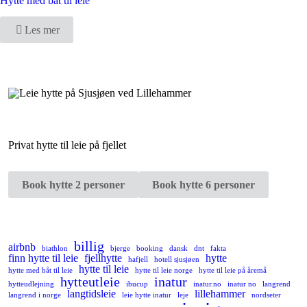
Hytte med båt til leie
Les mer
Privat hytte til leie på fjellet
Book hytte 2 personer
Book hytte 6 personer
billig
airbnb
biathlon
bjerge
booking
dansk
dnt
fakta
finn hytte til leie
fjellhytte
hytte
hafjell
hotell sjusjøen
hytte til leie
hytte med båt til leie
hytte til leie norge
hytte til leie på åremå
hytteutleie
inatur
hytteudlejning
ibucup
inatur.no
inatur no
langrend
langtidsleie
lillehammer
langrend i norge
leie hytte inatur
leje
nordseter