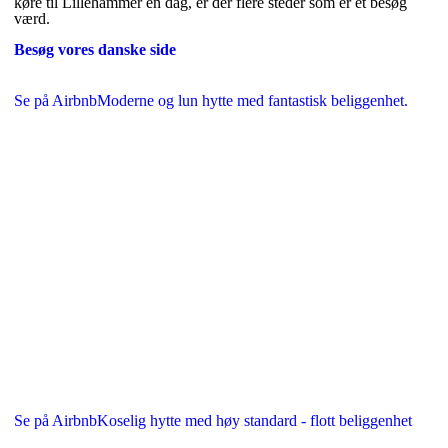
køre til Lillehammer en dag, er der flere steder som er et besøg
værd.
Besøg vores danske side
Se på Airbnb
Moderne og lun hytte med fantastisk beliggenhet.
Se på Airbnb
Koselig hytte med høy standard - flott beliggenhet