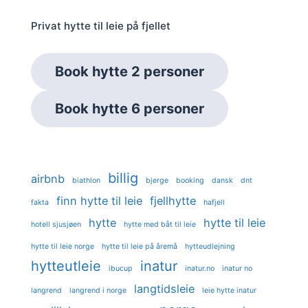
Privat hytte til leie på fjellet
Book hytte 2 personer
Book hytte 6 personer
billig
airbnb
biathlon
bjerge
booking
dansk
dnt
finn hytte til leie
fjellhytte
fakta
hafjell
hytte
hytte til leie
hotell sjusjøen
hytte med båt til leie
hytte til leie norge
hytte til leie på åremå
hytteudlejning
hytteutleie
inatur
ibucup
inatur.no
inatur no
langtidsleie
langrend
langrend i norge
leie hytte inatur