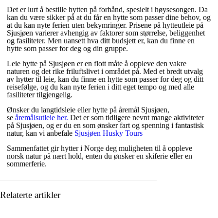
Det er lurt å bestille hytten på forhånd, spesielt i høysesongen. Da
kan du være sikker på at du får en hytte som passer dine behov, og
at du kan nyte ferien uten bekymringer. Prisene på hytteutleie på
Sjusjøen varierer avhengig av faktorer som størrelse, beliggenhet
og fasiliteter. Men uansett hva ditt budsjett er, kan du finne en
hytte som passer for deg og din gruppe.
Leie hytte på Sjusjøen er en flott måte å oppleve den vakre
naturen og det rike friluftslivet i området på. Med et bredt utvalg
av hytter til leie, kan du finne en hytte som passer for deg og ditt
reisefølge, og du kan nyte ferien i ditt eget tempo og med alle
fasiliteter tilgjengelig.
Ønsker du langtidsleie eller hytte på åremål Sjusjøen,
se
åremålsutleie her.
Det er som tidligere nevnt mange aktiviteter
på Sjusjøen, og er du en som ønsker fart og spenning i fantastisk
natur, kan vi anbefale
Sjusjøen Husky Tours
Sammenfattet gir hytter i Norge
deg muligheten til å oppleve
norsk natur på nært hold, enten du ønsker en skiferie eller en
sommerferie.
Relaterte artikler