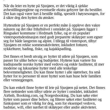
Når du leier en hytte på Sjusjøen, er det viktig å sjekke
avbestillingsreglene og eventuelle ekstra gebyrer før du bestiller.
Det kan også være lurt å bestille tidlig, spesielt i høysesongen, for
å sikre deg den hytten du ønsker.
Hytteutleie på Sjusjøen er en perfekt måte å oppleve den vakre
naturen og det rike friluftslivet i området på. Sjusjøen ligger i
Ringsaker kommune i Hedmark fylke, og er en populær
vintersportsdestinasjon med godt preparerte skiløyper som egner
seg for både langrenn og alpint. I tillegg til vintersport, tilbyr
Sjusjøen en rekke sommeraktiviteter, inkludert fotturer,
sykkelturer, bading, fiske, og kajakkpadling.
Det finnes et bredt utvalg av hytter til utleie på Sjusjøen, som
passer for ulike behov og budsjetter. Hyttene kan variere fra
tradisjonelle norske hytter med vedovn og enkle fasiliteter, til mer
moderne og luksuriøse hytter med alle tenkelige
bekvemmeligheter. Du kan finne hytter i alle størrelser, fra små
hytter for to personer til store hytter som kan huse hele familien
eller vennegjengen.
Du kan enkelt finne hytter til leie på Sjusjøen på nettet. Det finnes
flere nettsteder som tilbyr utleie av hytter i området, inkludert
Airbnb, Booking.com, og Norgesbooking. Du kan søke etter
hytter som passer dine behov, og filtrere søket etter fasiliteter og
funksjoner som er viktig for deg, som for eksempel vedovn,
badstue, wifi, eller nærhet til skiløyper eller andre aktiviteter.