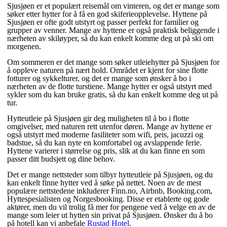
Sjusjøen er et populært reisemål om vinteren, og det er mange som
søker etter hytter for å få en god skiferieopplevelse. Hyttene på
Sjusjøen er ofte godt utstyrt og passer perfekt for familier og
grupper av venner. Mange av hyttene er også praktisk beliggende i
nærheten av skiløyper, så du kan enkelt komme deg ut på ski om
morgenen.
Om sommeren er det mange som søker utleiehytter på Sjusjøen for
å oppleve naturen på nært hold. Området er kjent for sine flotte
fotturer og sykkelturer, og det er mange som ønsker å bo i
nærheten av de flotte turstiene. Mange hytter er også utstyrt med
sykler som du kan bruke gratis, så du kan enkelt komme deg ut på
tur.
Hytteutleie på Sjusjøen gir deg muligheten til å bo i flotte
omgivelser, med naturen rett utenfor døren. Mange av hyttene er
også utstyrt med moderne fasiliteter som wifi, peis, jacuzzi og
badstue, så du kan nyte en komfortabel og avslappende ferie.
Hyttene varierer i størrelse og pris, slik at du kan finne en som
passer ditt budsjett og dine behov.
Det er mange nettsteder som tilbyr hytteutleie på Sjusjøen, og du
kan enkelt finne hytter ved å søke på nettet. Noen av de mest
populære nettstedene inkluderer Finn.no, Airbnb, Booking.com,
Hyttespesialisten og Norgesbooking. Disse er etablerte og gode
aktører, men du vil trolig få mer for pengene ved å velge en av de
mange som leier ut hytten sin privat på Sjusjøen. Ønsker du å bo
på hotell kan vi anbefale
Rustad Hotel
.