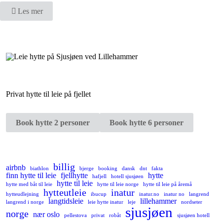
Les mer
Privat hytte til leie på fjellet
Book hytte 2 personer
Book hytte 6 personer
billig
airbnb
biathlon
bjerge
booking
dansk
dnt
fakta
finn hytte til leie
fjellhytte
hytte
hafjell
hotell sjusjøen
hytte til leie
hytte med båt til leie
hytte til leie norge
hytte til leie på åremå
hytteutleie
inatur
hytteudlejning
ibucup
inatur.no
inatur no
langrend
langtidsleie
lillehammer
langrend i norge
leie hytte inatur
leje
nordseter
sjusjøen
norge
nær oslo
pellestova
privat
robåt
sjusjøen hotell