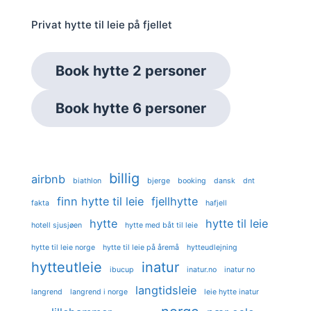
Privat hytte til leie på fjellet
Book hytte 2 personer
Book hytte 6 personer
billig
airbnb
biathlon
bjerge
booking
dansk
dnt
finn hytte til leie
fjellhytte
fakta
hafjell
hytte
hytte til leie
hotell sjusjøen
hytte med båt til leie
hytte til leie norge
hytte til leie på åremå
hytteudlejning
hytteutleie
inatur
ibucup
inatur.no
inatur no
langtidsleie
langrend
langrend i norge
leie hytte inatur