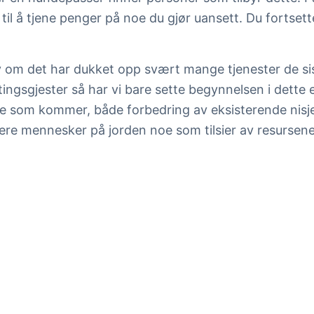
til å tjene penger på noe du gjør uansett. Du fortset
om det har dukket opp svært mange tjenester de siste
rnattingsgjester så har vi bare sette begynnelsen i det
ne som kommer, både forbedring av eksisterende nisjer
 flere mennesker på jorden noe som tilsier av resursen