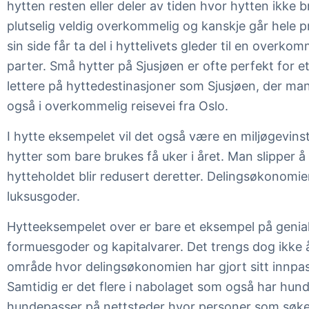
hytten resten eller deler av tiden hvor hytten ikke 
plutselig veldig overkommelig og kanskje går hele p
sin side får ta del i hyttelivets gleder til en overkom
parter. Små hytter på Sjusjøen er ofte perfekt for et 
lettere på hyttedestinasjoner som Sjusjøen, der mange
også i overkommelig reisevei fra Oslo.
I hytte eksempelet vil det også være en miljøgevins
hytter som bare brukes få uker i året. Man slipper 
hytteholdet blir redusert deretter. Delingsøkonomie
luksusgoder.
Hytteeksempelet over er bare et eksempel på genial 
formuesgoder og kapitalvarer. Det trengs dog ikke å
område hvor delingsøkonomien har gjort sitt innpass
Samtidig er det flere i nabolaget som også har hu
hundepasser på nettsteder hvor personer som søker