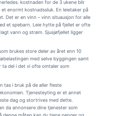
nnerledes. kostnaden for de 3 ukene blir
e et enormt kostnadssluk. En leietaker på
et. Det er en vinn – vinn situausjon for alle
ed et spebarn. Leie hytte på fjellet er ofte
agt vann og strøm. Sjusjøfjellet ligger
 som brukes store deler av året enn 10
miljøbelastingen med selve byggingen samt
ta del i det vi ofte omtaler som
as i bruk på de aller fleste
søkonomien. Tjenesteyting er et annet
este dag og stortrives med dette.
kan da annonsere dine tjenester som
På denne måten kan du tjene penger og