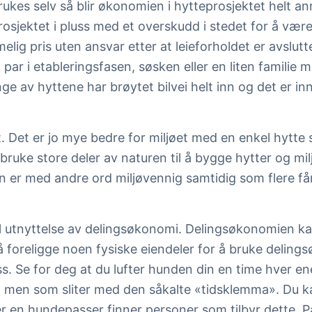
brukes selv så blir økonomien i hytteprosjektet helt a
rosjektet i pluss med et overskudd i stedet for å vær
melig pris uten ansvar etter at leieforholdet er avslutt
par i etableringsfasen, søsken eller en liten familie m
 av hyttene har brøytet bilvei helt inn og det er innl
t. Det er jo mye bedre for miljøet med en enkel hytte
å bruke store deler av naturen til å bygge hytter og 
n er med andre ord miljøvennig samtidig som flere får 
utnyttelse av delingsøkonomi. Delingsøkonomien kan t
 foreligge noen fysiske eiendeler for å bruke deling
. Se for deg at du lufter hunden din en time hver en
nd men som sliter med den såkalte «tidsklemma». Du 
 en hundepasser finner personer som tilbyr dette. 