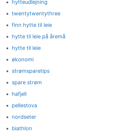
hytteudlejning
twentytwentythree
finn hytte til leie
hytte til leie på åremå
hytte til leie
økonomi
strømsparetips
spare strøm
hafjell
pellestova
nordseter
biathlon